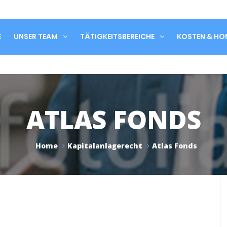
E
UNSER TEAM
TÄTIGKEITSBEREICHE
KOSTEN & H
ATLAS FONDS
Home
Kapitalanlagerecht
Atlas Fonds